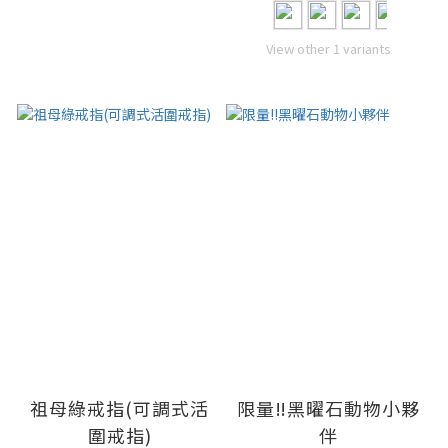
View other 1 variants
祖母綠戒指(可調式活
限量‼️黑曜石動物小夥
圍戒指)
伴