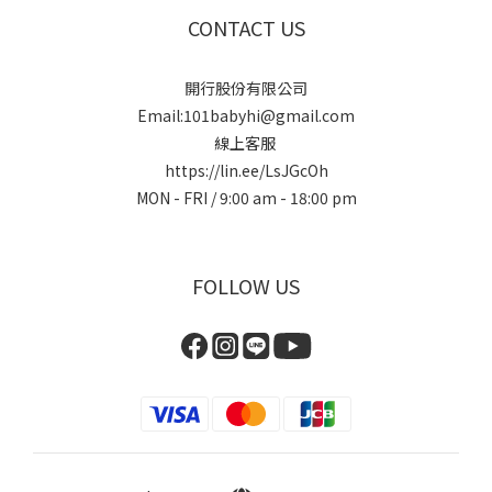
CONTACT US
開行股份有限公司
Email:101babyhi@gmail.com
線上客服
https://lin.ee/LsJGcOh
MON - FRI / 9:00 am - 18:00 pm
FOLLOW US