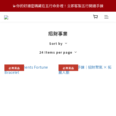
💫你的好運密碼藏在五行命卦裡！立即客製五行開運手鍊
💫你的好運密碼藏在五行命卦裡！立即客製五行開運手鍊
🌏 港澳新加坡跨境配送中｜支援多幣別結帳，訂製專屬好運！
💫你的好運密碼藏在五行命卦裡！立即客製五行開運手鍊
招財事業
Sort by
24 Items per page
必買商品
必買商品