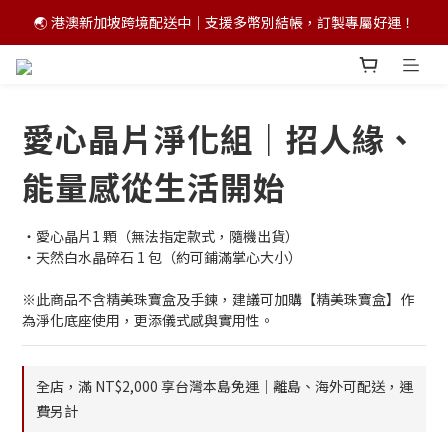
🌏 港澳新加坡跨境配送中｜支援多幣別結帳，訂製專屬好運！
💫你的好運密碼藏在五行命卦裡！立即客製五行開運手鍊
💫你的好運密碼藏在五行命卦裡！立即客製五行開運手鍊
愛心晶片淨化組｜招人緣、
能量感從生活開始
・愛心晶片1 顆（無法指定款式，隨機出貨）
・天然白水晶碎石 1 包（約可鋪滿掌心大小）
※此商品不含精美珠寶盒及手鍊，建議可加購【精美珠寶盒】作
為淨化底座使用，更添儀式感與實用性。
全店，滿 NT$2,000 享台灣本島免運｜離島、海外可配送，運
費另計