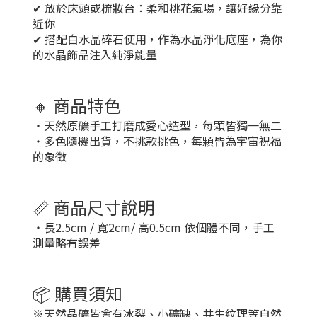
✔ 放於床頭或梳妝台：柔和桃花氣場，讓好緣分靠
近你
✔ 搭配白水晶碎石使用，作為水晶淨化底座，為你
的水晶飾品注入純淨能量
🔸 商品特色
・天然原礦手工打磨成愛心造型，每顆皆獨一無二
・多色隨機出貨，不挑款挑色，每顆皆為宇宙祝福
的象徵
📏 商品尺寸說明
・長2.5cm / 寬2cm/ 高0.5cm 依個體不同，手工
測量略有誤差
📦 購買須知
※天然晶礦皆會有冰裂、小礦缺、共生紋理等自然