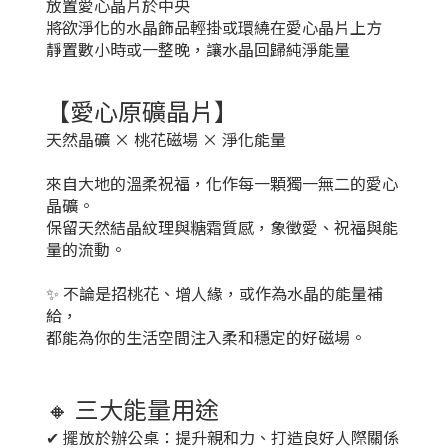
放置愛心晶片於中央
將欲淨化的水晶飾品輕掛或環繞在愛心晶片上方
靜置數小時或一整晚，讓水晶回歸純淨能量
【愛心原礦晶片】
天然晶礦 × 桃花磁場 × 淨化能量
來自大地的溫柔祝福，化作每一顆獨一無二的愛心
晶礦。
保留天然結晶紋理與糖霜質感，象徵愛、祝福與能
量的流動。
✨ 不論是招桃花、增人緣，或作為水晶的能量補
給，
都能為你的生活空間注入柔和穩定的好磁場。
🔸
三大能量用途
✔ 擺放於辦公桌：提升親和力、打造良好人際關係