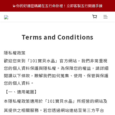
💫你的好運密碼藏在五行命卦裡！立即客製五行開運手鍊
💫你的好運密碼藏在五行命卦裡！立即客製五行開運手鍊
🌏 港澳新加坡跨境配送中｜支援多幣別結帳，訂製專屬好運！
💫你的好運密碼藏在五行命卦裡！立即客製五行開運手鍊
Terms and Conditions
隱私權政策
歡迎您來到「101寶貝水晶」官方網站，我們非常重視
您的個人資料保護與隱私權。為保障您的權益，請詳細
閱讀以下條款，瞭解我們如何蒐集、使用、保管與保護
您的個人資料。
【
一、適用範圍】
本隱私權政策適用於「101寶貝水晶」所經營的網站及
其提供之相關服務。若您透過網站連結至第三方平台