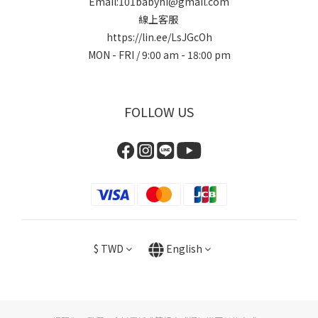
Email:101babyhi@gmail.com
線上客服
https://lin.ee/LsJGcOh
MON - FRI / 9:00 am - 18:00 pm
FOLLOW US
$
TWD
English