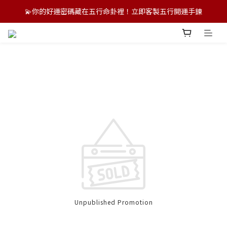
💫你的好運密碼藏在五行命卦裡！立即客製五行開運手鍊
💫你的好運密碼藏在五行命卦裡！立即客製五行開運手鍊
🌏 港澳新加坡跨境配送中｜支援多幣別結帳，訂製專屬好運！
💫你的好運密碼藏在五行命卦裡！立即客製五行開運手鍊
Unpublished Promotion