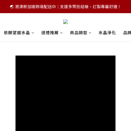
🌏 港澳新加坡跨境配送中｜支援多幣別結帳，訂製專屬好運！
💫你的好運密碼藏在五行命卦裡！立即客製五行開運手鍊
💫你的好運密碼藏在五行命卦裡！立即客製五行開運手鍊
依願望選水晶
送禮推薦
商品類型
水晶淨化
品