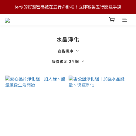
💫你的好運密碼藏在五行命卦裡！立即客製五行開運手鍊
💫你的好運密碼藏在五行命卦裡！立即客製五行開運手鍊
🌏 港澳新加坡跨境配送中｜支援多幣別結帳，訂製專屬好運！
💫你的好運密碼藏在五行命卦裡！立即客製五行開運手鍊
水晶淨化
商品排序
每頁顯示 24 個